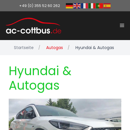
+49 (0) 355 52 60 262
Zum
Inhalt
Me
springen
Startseite
Autogas
Hyundai & Autogas
Hyundai &
Autogas