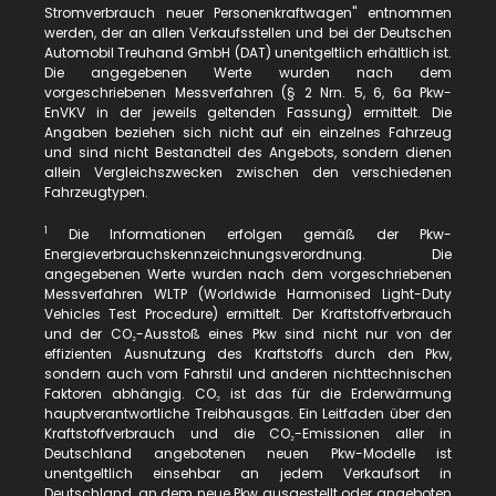
Stromverbrauch neuer Personenkraftwagen" entnommen
werden, der an allen Verkaufsstellen und bei der
Deutschen
Automobil Treuhand GmbH (DAT)
unentgeltlich erhältlich ist.
Die angegebenen Werte wurden nach dem
vorgeschriebenen Messverfahren (§ 2 Nrn. 5, 6, 6a Pkw-
EnVKV in der jeweils geltenden Fassung) ermittelt. Die
Angaben beziehen sich nicht auf ein einzelnes Fahrzeug
und sind nicht Bestandteil des Angebots, sondern dienen
allein Vergleichszwecken zwischen den verschiedenen
Fahrzeugtypen.
1
Die Informationen erfolgen gemäß der Pkw-
Energieverbrauchskennzeichnungsverordnung. Die
angegebenen Werte wurden nach dem vorgeschriebenen
Messverfahren WLTP (Worldwide Harmonised Light-Duty
Vehicles Test Procedure) ermittelt. Der Kraftstoffverbrauch
und der CO₂-Ausstoß eines Pkw sind nicht nur von der
effizienten Ausnutzung des Kraftstoffs durch den Pkw,
sondern auch vom Fahrstil und anderen nichttechnischen
Faktoren abhängig. CO₂ ist das für die Erderwärmung
hauptverantwortliche Treibhausgas. Ein Leitfaden über den
Kraftstoffverbrauch und die CO₂-Emissionen aller in
Deutschland angebotenen neuen Pkw-Modelle ist
unentgeltlich einsehbar an jedem Verkaufsort in
Deutschland, an dem neue Pkw ausgestellt oder angeboten