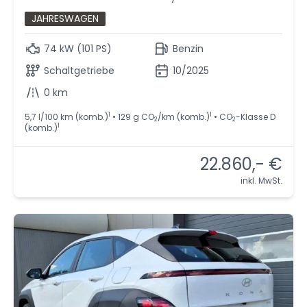
JAHRESWAGEN
74 kW (101 PS)
Benzin
Schaltgetriebe
10/2025
0 km
1
1
5,7 l/100 km (komb.)
• 129 g CO
/km (komb.)
• CO
-Klasse D
2
2
1
(komb.)
22.860,- €
inkl. MwSt.