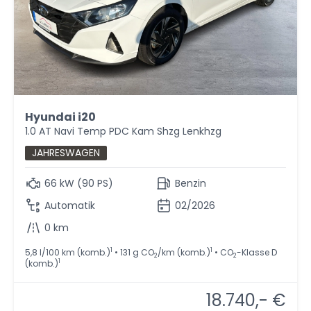
Hyundai i20
1.0 AT Navi Temp PDC Kam Shzg Lenkhzg
JAHRESWAGEN
66 kW (90 PS)
Benzin
Automatik
02/2026
0 km
1
1
5,8 l/100 km (komb.)
• 131 g CO
/km (komb.)
• CO
-Klasse D
2
2
1
(komb.)
18.740,- €