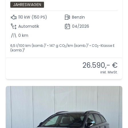
JAHRESWAGEN
110 kW (150 PS)
Benzin
Automatik
04/2026
0 km
1
1
6,5 l/100 km (komb.)
• 147 g CO
/km (komb.)
• CO
-Klasse E
2
2
1
(komb.)
26.590,- €
inkl. MwSt.