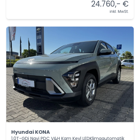
24.760,- €
inkl. MwSt.
Hyundai KONA
1.0T-GDi Navi PDC V&H Kam Keyl LEDKlimaautomatik