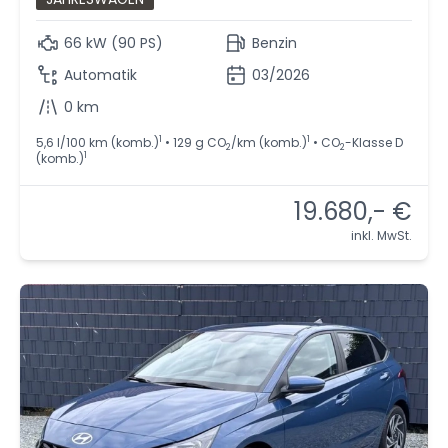
66 kW (90 PS)
Benzin
Automatik
03/2026
0 km
1
1
5,6 l/100 km (komb.)
• 129 g CO
/km (komb.)
• CO
-Klasse D
2
2
1
(komb.)
19.680,- €
inkl. MwSt.