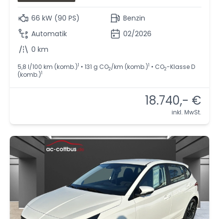
66 kW (90 PS)
Benzin
Automatik
02/2026
0 km
1
1
5,8 l/100 km (komb.)
• 131 g CO
/km (komb.)
• CO
-Klasse D
2
2
1
(komb.)
18.740,- €
inkl. MwSt.