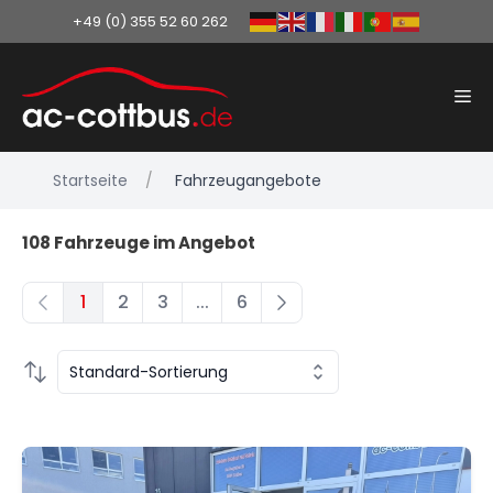
+49 (0) 355 52 60 262
Zum
Inhalt
Me
springen
Startseite
Fahrzeugangebote
108 Fahrzeuge im Angebot
1
2
3
...
6
First page
Page 2
Standard-Sortierung