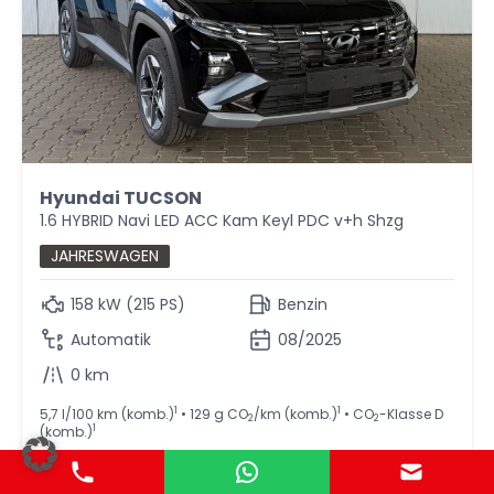
Hyundai TUCSON
1.6 HYBRID Navi LED ACC Kam Keyl PDC v+h Shzg
JAHRESWAGEN
158 kW (215 PS)
Benzin
Automatik
08/2025
0 km
1
1
5,7 l/100 km (komb.)
• 129 g CO
/km (komb.)
• CO
-Klasse D
2
2
1
(komb.)
31.980,- €