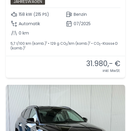
JAHRESWAGEN
158 kW (215 PS)
Benzin
Automatik
07/2025
0 km
1
1
5,7 l/100 km (komb.)
• 129 g CO
/km (komb.)
• CO
-Klasse D
2
2
1
(komb.)
31.980,- €
inkl. MwSt.