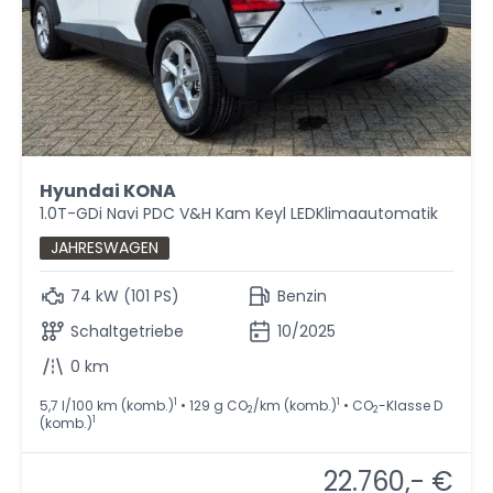
Hyundai KONA
1.0T-GDi Navi PDC V&H Kam Keyl LEDKlimaautomatik
JAHRESWAGEN
74 kW (101 PS)
Benzin
Schaltgetriebe
10/2025
0 km
1
1
5,7 l/100 km (komb.)
• 129 g CO
/km (komb.)
• CO
-Klasse D
2
2
1
(komb.)
22.760,- €