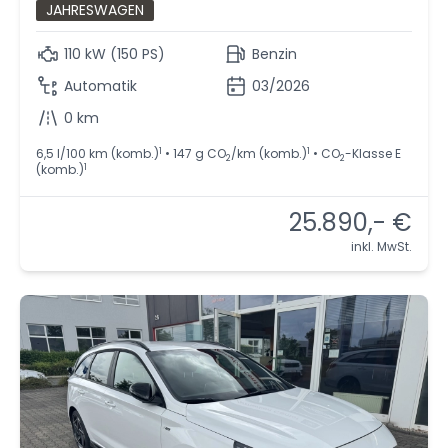
JAHRESWAGEN
110 kW (150 PS)
Benzin
Automatik
03/2026
0 km
1
1
6,5 l/100 km (komb.)
• 147 g CO
/km (komb.)
• CO
-Klasse E
2
2
1
(komb.)
25.890,- €
inkl. MwSt.