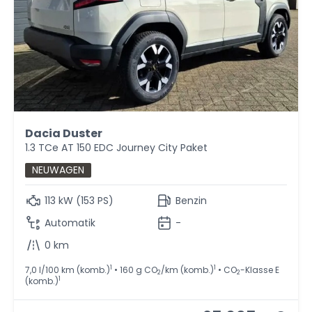
Dacia Duster
1.3 TCe AT 150 EDC Journey City Paket
NEUWAGEN
113 kW (153 PS)
Benzin
Automatik
-
0 km
1
1
7,0 l/100 km (komb.)
• 160 g CO
/km (komb.)
• CO
-Klasse E
2
2
1
(komb.)