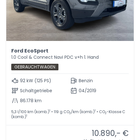
Ford EcoSport
1.0 Cool & Connect Navi PDC v+h 1. Hand
GEBRAUCHTWAGEN
92 kW (125 PS)
Benzin
Schaltgetriebe
04/2019
86.178 km
1
1
5,3 l/100 km (komb.)
• 119 g CO
/km (komb.)
• CO
-Klasse C
2
2
1
(komb.)
10.890,- €