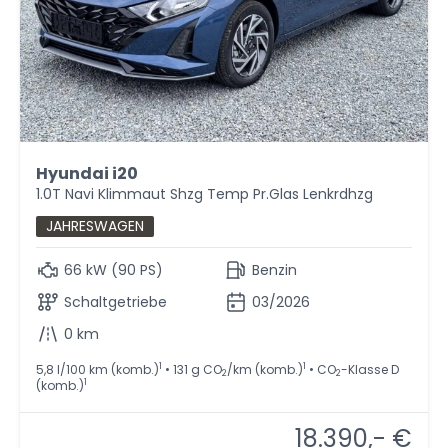
Hyundai i20
1.0T Navi Klimmaut Shzg Temp Pr.Glas Lenkrdhzg
JAHRESWAGEN
66 kW (90 PS)
Benzin
Schaltgetriebe
03/2026
0 km
1
1
5,8 l/100 km (komb.)
• 131 g CO
/km (komb.)
• CO
-Klasse D
2
2
1
(komb.)
18.390,- €