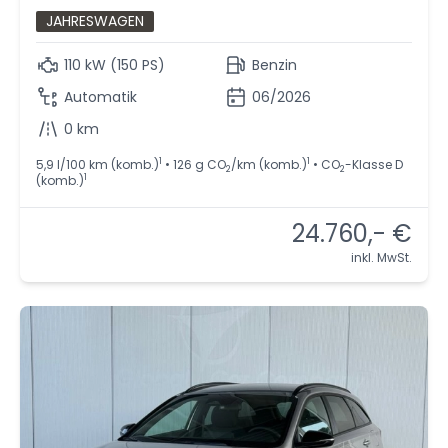
JAHRESWAGEN
110 kW (150 PS)
Benzin
Automatik
06/2026
0 km
1
1
5,9 l/100 km (komb.)
• 126 g CO
/km (komb.)
• CO
-Klasse D
2
2
1
(komb.)
24.760,- €
inkl. MwSt.