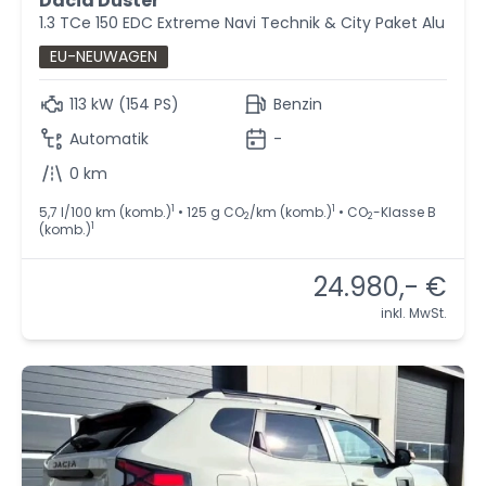
Dacia Duster
1.3 TCe 150 EDC Extreme Navi Technik & City Paket Alu
EU-NEUWAGEN
113 kW (154 PS)
Benzin
Automatik
-
0 km
1
1
5,7 l/100 km (komb.)
• 125 g CO
/km (komb.)
• CO
-Klasse B
2
2
1
(komb.)
24.980,- €
inkl. MwSt.