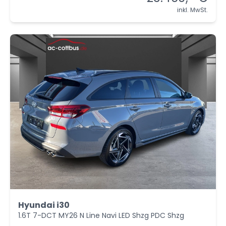
inkl. MwSt.
Hyundai i30
1.6T 7-DCT MY26 N Line Navi LED Shzg PDC Shzg