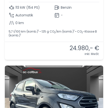
113 kW (154 PS)
Benzin
Automatik
-
0 km
1
1
5,7 l/100 km (komb.)
• 125 g CO
/km (komb.)
• CO
-Klasse B
2
2
1
(komb.)
24.980,- €
inkl. MwSt.