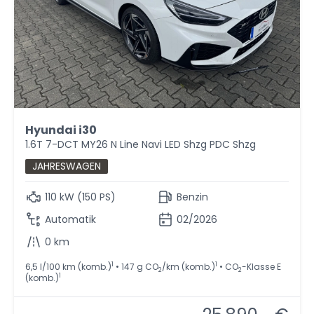
Hyundai i30
1.6T 7-DCT MY26 N Line Navi LED Shzg PDC Shzg
JAHRESWAGEN
110 kW (150 PS)
Benzin
Automatik
02/2026
0 km
1
1
6,5 l/100 km (komb.)
• 147 g CO
/km (komb.)
• CO
-Klasse E
2
2
1
(komb.)