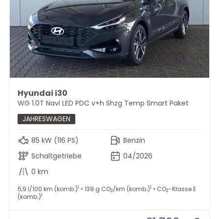
Hyundai i30
WG 1.0T Navi LED PDC v+h Shzg Temp Smart Paket
JAHRESWAGEN
85 kW (116 PS)
Benzin
Schaltgetriebe
04/2026
0 km
1
1
5,9 l/100 km (komb.)
• 139 g CO
/km (komb.)
• CO
-Klasse E
2
2
1
(komb.)