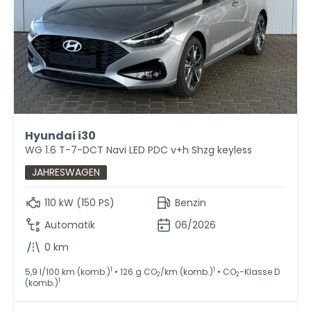
Hyundai i30
WG 1.6 T-7-DCT Navi LED PDC v+h Shzg keyless
JAHRESWAGEN
110 kW (150 PS)
Benzin
Automatik
06/2026
0 km
1
1
5,9 l/100 km (komb.)
• 126 g CO
/km (komb.)
• CO
-Klasse D
2
2
1
(komb.)