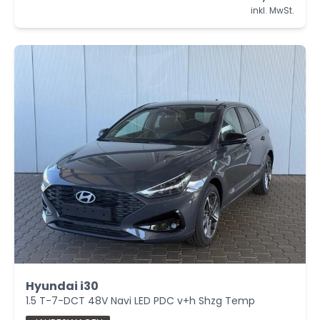
inkl. MwSt.
Hyundai i30
1.5 T-7-DCT 48V Navi LED PDC v+h Shzg Temp