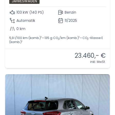
JAHRESWAGEN
103 kW (140 PS)
Benzin
Automatik
11/2025
0 km
1
1
5,9 l/100 km (komb.)
• 135 g CO
/km (komb.)
• CO
-Klasse E
2
2
1
(komb.)
23.460,- €
inkl. MwSt.